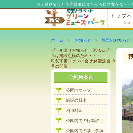
埼玉県秩父市と小鹿野町にまたがる自然豊かなテー
トップペ
top
ミューズ
ミューズ
公園内マ
施設の貸
利用料金
公園内で
公園内で
ホーム
お知らせ
施設のお知らせ
>
>
投
前
プールよりお知らせ 流れるプー
稿
の
ルは施設点検のため・・・・
ナ
投
次
秩父宇宙ファンの会 天体観測会 ８
ビ
稿:
の
月の開催
ゲ
投
ー
稿:
ご利用案内
シ
ョ
公園内マップ
ン
施設の貸出
利用料金
公園内での行為許可
公園内での禁止事項