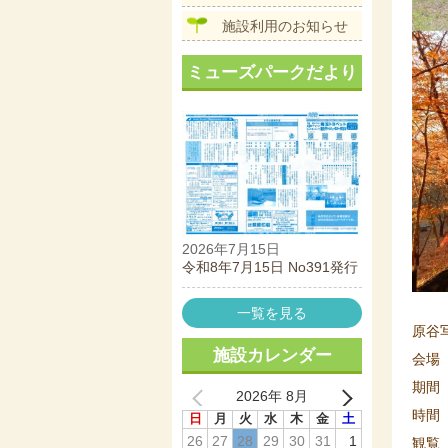
施設利用のお知らせ
ミューズパークだより
2026年7月15日
令和8年7月15日 No391発行
一覧を見る
原谷
施設カレンダー
会場
期間
2026年 8月
時間
日
月
火
水
木
金
土
26
27
28
29
30
31
1
観覧