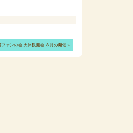
宙ファンの会 天体観測会 ８月の開催
»