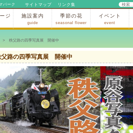
検
サイトマップ
リンク集
マパーク
索:
ージ
施設案内
季節の花
イベント
guide
seasonal flower
event
パークからのお知らせ
パークだより
ップ
出
の行為許可
の禁止行為
アトラクション
施設・イベント会場
レストラン・ショップ
スポーツ
花・自然
ハイキング・広場・景色
花の開花状況
梅
桜
スイセン
シャクナゲ
アジサイ
イチョウ
モミジの紅葉
写真展
インストラクター
コンサート
総合イベント
> 秩父路の四季写真展 開催中
秩父路の四季写真展 開催中