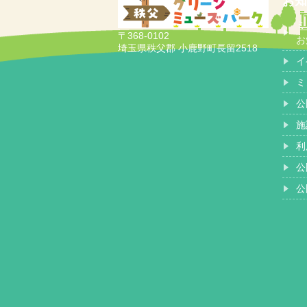
お知
ミ
〒368-0102
お
埼玉県秩父郡 小鹿野町長留2518
イ
ミ
公
施
利
公
公