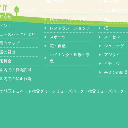
らせ
施設案内
季節の花
ューズパークからの
アトラクション
花の開花状況
知らせ
施設・イベント会場
梅
ベント
レストラン・ショップ
桜
ューズパークだより
スポーツ
スイセン
園内マップ
花・自然
シャクナゲ
設の貸出
ハイキング・広場・景
アジサイ
用料金
色
イチョウ
園内での行為許可
モミジの紅葉
園内での禁止行為
© 埼玉トヨペット秩父グリーンミューズパーク（秩父ミューズパーク）