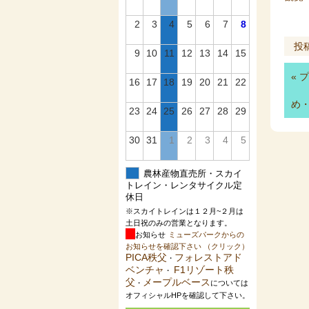
2
3
4
5
6
7
8
投
9
10
11
12
13
14
15
«
プ
16
17
18
19
20
21
22
め
23
24
25
26
27
28
29
30
31
1
2
3
4
5
農林産物直売所・スカイ
トレイン・レンタサイクル定
休日
※スカイトレインは１２月~２月は
土日祝のみの営業となります。
お知らせ
ミューズパークからの
お知らせを確認下さい （クリック）
PICA秩父
フォレストアド
・
ベンチャ
F1リゾート秩
・
父
メープルベース
・
については
オフィシャルHPを確認して下さい。