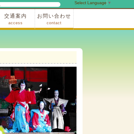
Select Language
▼
検
索
交通案内
お問い合わせ
access
contact
事業
車でお越しの場合
電車・バスでお越しの場合
※町営バスをご利用の場合
タクシーをご利用の場合
スカイトレイン(園内)
レンタサイクル(園内)
管理事務所
小鹿野町農林産物直売所
スポーツの森
F1リゾート秩父
フォレストアドベンシャー秩父
ソト遊びの森
メープルベース
西武観光バス秩父営業所