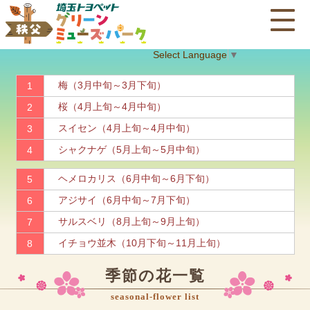
Select Language
▼
梅（3月中旬～3月下旬）
1
桜（4月上旬～4月中旬）
2
スイセン（4月上旬～4月中旬）
3
シャクナゲ（5月上旬～5月中旬）
4
ヘメロカリス（6月中旬～6月下旬）
5
アジサイ（6月中旬～7月下旬）
6
サルスベリ（8月上旬～9月上旬）
7
イチョウ並木（10月下旬～11月上旬）
8
季節の花一覧
seasonal-flower list