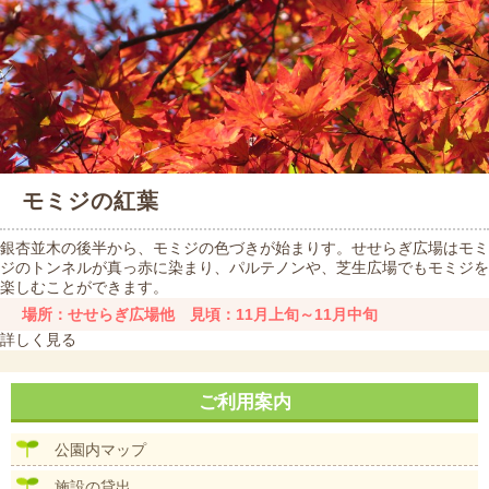
モミジの紅葉
銀杏並木の後半から、モミジの色づきが始まりす。せせらぎ広場はモミ
ジのトンネルが真っ赤に染まり、パルテノンや、芝生広場でもモミジを
楽しむことができます。
場所：せせらぎ広場他 見頃：11月上旬～11月中旬
詳しく見る
ご利用案内
公園内マップ
施設の貸出