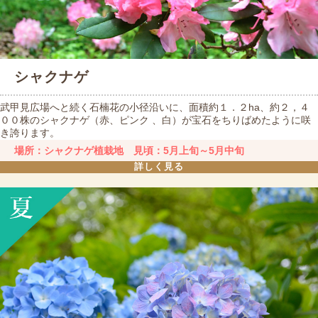
シャクナゲ
武甲見広場へと続く石楠花の小径沿いに、面積約１．２ha、約２，４
００株のシャクナゲ（赤、ピンク 、白）が宝石をちりばめたように咲
き誇ります。
場所：シャクナゲ植栽地 見頃：5月上旬～5月中旬
詳しく見る