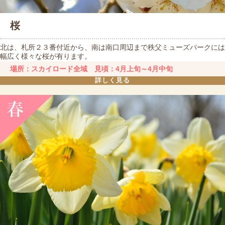
桜
北は、札所２３番付近から、南は南口周辺まで秩父ミューズパークには
幅広く様々な桜が有ります。
場所：スカイロード全域 見頃：4月上旬～4月中旬
詳しく見る