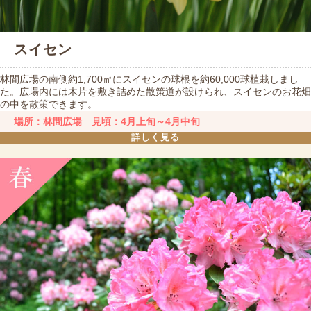
スイセン
林間広場の南側約1,700㎡にスイセンの球根を約60,000球植栽しまし
た。広場内には木片を敷き詰めた散策道が設けられ、スイセンのお花畑
の中を散策できます。
場所：林間広場 見頃：4月上旬～4月中旬
詳しく見る