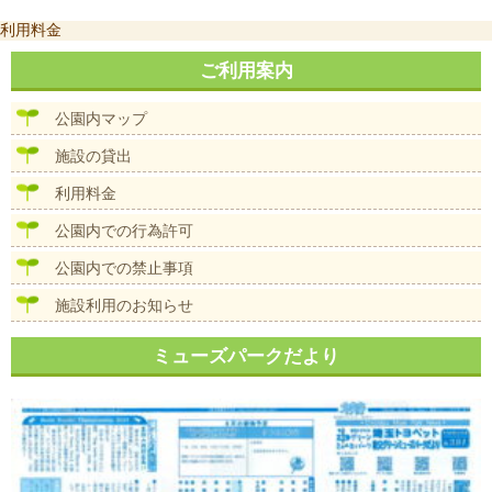
投
利用料金
稿
ナ
ご利用案内
ビ
ゲ
公園内マップ
ー
シ
施設の貸出
ョ
ン
利用料金
公園内での行為許可
公園内での禁止事項
施設利用のお知らせ
ミューズパークだより