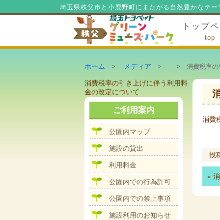
埼玉県秩父市と小鹿野町にまたがる自然豊かなテー
トップペ
top
ミューズ
ミューズ
公園内マ
施設の貸
利用料金
公園内で
公園内で
ホーム
メディア
>
>
> 消費税率の
投
消費税率の引き上げに伴う利用料
稿
金の改定について
ナ
ビ
ご利用案内
ゲ
消費
ー
公園内マップ
シ
ョ
施設の貸出
ン
投
利用料金
«
消
公園内での行為許可
公園内での禁止事項
施設利用のお知らせ