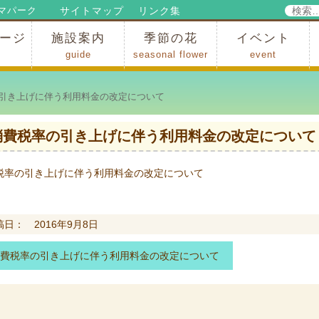
検
サイトマップ
リンク集
マパーク
索:
ージ
施設案内
季節の花
イベント
guide
seasonal flower
event
パークからのお知らせ
パークだより
ップ
出
の行為許可
の禁止行為
アトラクション
施設・イベント会場
レストラン・ショップ
スポーツ
花・自然
ハイキング・広場・景色
花の開花状況
梅
桜
スイセン
シャクナゲ
アジサイ
イチョウ
モミジの紅葉
写真展
インストラクター
コンサート
総合イベント
引き上げに伴う利用料金の改定について
消費税率の引き上げに伴う利用料金の改定について
税率の引き上げに伴う利用料金の改定について
稿日： 2016年9月8日
費税率の引き上げに伴う利用料金の改定について