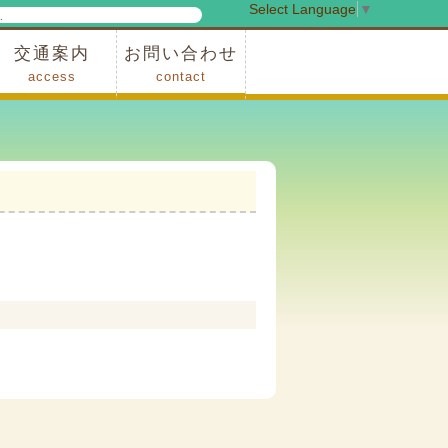
Select Language
▼
検
索
交通案内
お問い合わせ
access
contact
事業
車でお越しの場合
電車・バスでお越しの場合
※町営バスをご利用の場合
タクシーをご利用の場合
スカイトレイン(園内)
レンタサイクル(園内)
管理事務所
小鹿野町農林産物直売所
スポーツの森
F1リゾート秩父
フォレストアドベンシャー秩父
ソト遊びの森
メープルベース
西武観光バス秩父営業所