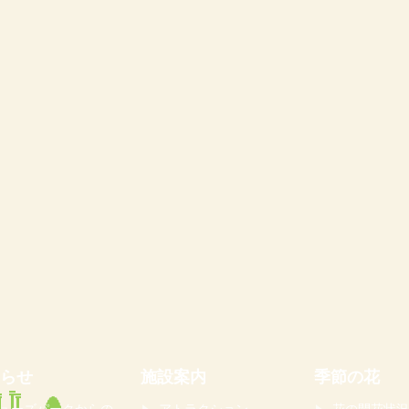
らせ
施設案内
季節の花
ューズパークからの
アトラクション
花の開花状況