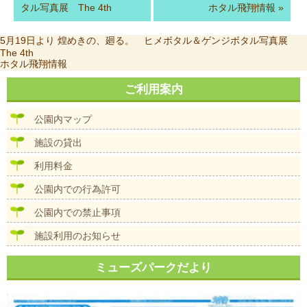
タル写真展 The 4th
ホタル飛翔情報
»
投
前
5月19日より 煌めきの、廻る。 ヒメボタル＆ゲンジボタル写真展
稿
の
The 4th
次
ホタル飛翔情報
ナ
投
の
ビ
稿:
投
ご利用案内
ゲ
稿:
ー
シ
公園内マップ
ョ
ン
施設の貸出
利用料金
公園内での行為許可
公園内での禁止事項
施設利用のお知らせ
ミューズパークだより