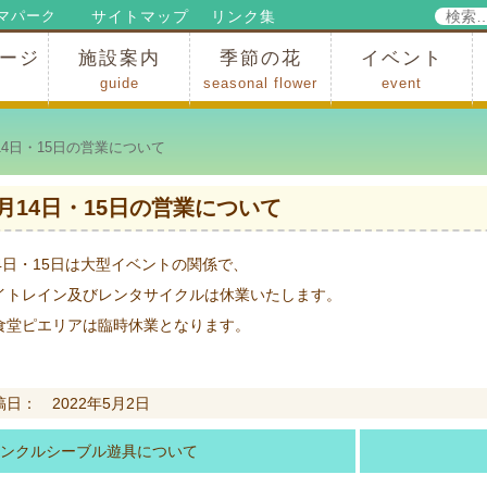
検
サイトマップ
リンク集
マパーク
索:
ージ
施設案内
季節の花
イベント
guide
seasonal flower
event
パークからのお知らせ
パークだより
ップ
出
の行為許可
の禁止行為
アトラクション
施設・イベント会場
レストラン・ショップ
スポーツ
花・自然
ハイキング・広場・景色
花の開花状況
梅
桜
スイセン
シャクナゲ
アジサイ
イチョウ
モミジの紅葉
写真展
インストラクター
コンサート
総合イベント
4日・15日の営業について
5月14日・15日の営業について
14日・15日は大型イベントの関係で、
イトレイン及びレンタサイクルは休業いたします。
食堂ピエリアは臨時休業となります。
稿日： 2022年5月2日
ンクルシーブル遊具について