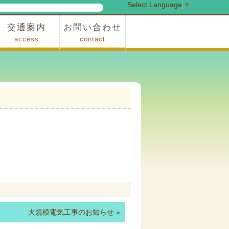
Select Language
▼
検
索
交通案内
お問い合わせ
access
contact
事業
車でお越しの場合
電車・バスでお越しの場合
※町営バスをご利用の場合
タクシーをご利用の場合
スカイトレイン(園内)
レンタサイクル(園内)
管理事務所
小鹿野町農林産物直売所
スポーツの森
F1リゾート秩父
フォレストアドベンシャー秩父
ソト遊びの森
メープルベース
西武観光バス秩父営業所
大規模電気工事のお知らせ
»