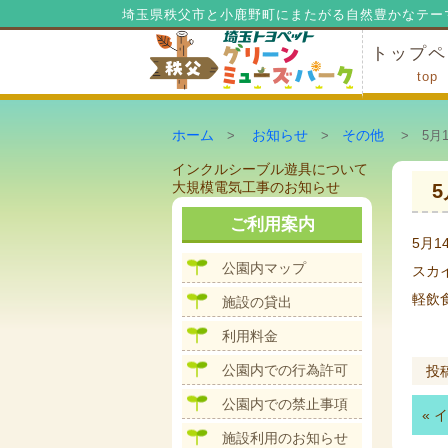
埼玉県秩父市と小鹿野町にまたがる自然豊かなテー
トップペ
top
ミューズ
ミューズ
公園内マ
施設の貸
利用料金
公園内で
公園内で
ホーム
お知らせ
その他
>
>
> 5月1
投
前
インクルシーブル遊具について
稿
の
次
大規模電気工事のお知らせ
ナ
投
の
ビ
稿:
投
ご利用案内
ゲ
稿:
5月
ー
公園内マップ
スカ
シ
ョ
軽飲
施設の貸出
ン
利用料金
公園内での行為許可
投
公園内での禁止事項
«
イ
施設利用のお知らせ