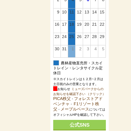
9
10
11
12
13
14
15
16
17
18
19
20
21
22
23
24
25
26
27
28
29
30
31
1
2
3
4
5
農林産物直売所・スカイ
トレイン・レンタサイクル定
休日
※スカイトレインは１２月~２月は
土日祝のみの営業となります。
お知らせ
ミューズパークからの
お知らせを確認下さい （クリック）
PICA秩父
フォレストアド
・
ベンチャ
F1リゾート秩
・
父
メープルベース
・
については
オフィシャルHPを確認して下さい。
公式SNS