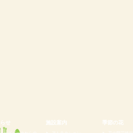
らせ
施設案内
季節の花
ューズパークからの
アトラクション
花の開花状況