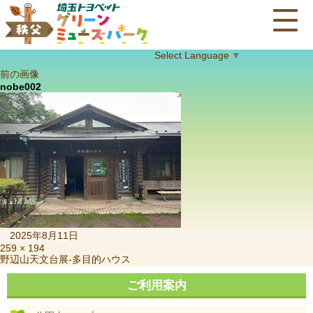
Select Language
▼
前の画像
nobe002
投
2025年8月11日
稿
フ
259 × 194
投
野辺山天文台展-多目的ハウス
日:
ル
稿
サ
ナ
ご利用案内
イ
ビ
ズ
ゲ