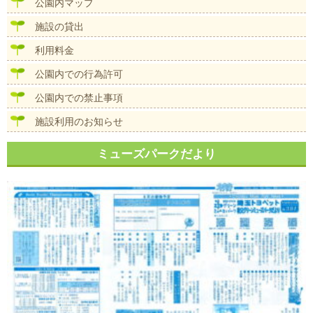
公園内マップ
ー
シ
施設の貸出
ョ
ン
利用料金
公園内での行為許可
公園内での禁止事項
施設利用のお知らせ
ミューズパークだより