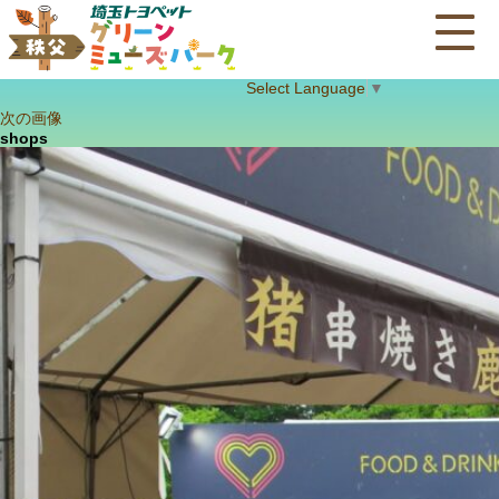
Select Language
▼
次の画像
shops