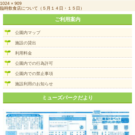
稿
フ
1024 × 909
投
臨時飲食店について（５月１４日・１５日）
日:
ル
稿
サ
ナ
ご利用案内
イ
ビ
ズ
ゲ
公園内マップ
ー
シ
施設の貸出
ョ
ン
利用料金
公園内での行為許可
公園内での禁止事項
施設利用のお知らせ
ミューズパークだより