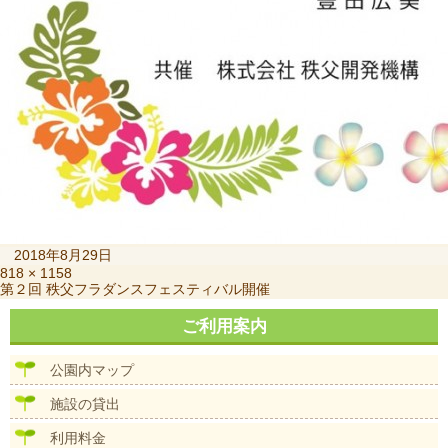
投
2018年8月29日
稿
フ
818 × 1158
投
第２回 秩父フラダンスフェスティバル開催
日:
ル
稿
サ
ナ
ご利用案内
イ
ビ
ズ
ゲ
公園内マップ
ー
シ
施設の貸出
ョ
ン
利用料金