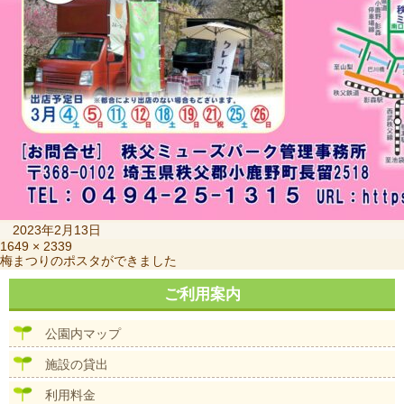
投
2023年2月13日
稿
フ
1649 × 2339
投
梅まつりのポスタができました
日:
ル
稿
サ
ナ
ご利用案内
イ
ビ
ズ
ゲ
公園内マップ
ー
シ
施設の貸出
ョ
ン
利用料金