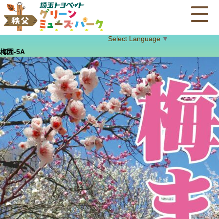
Select Language
▼
梅園-5A