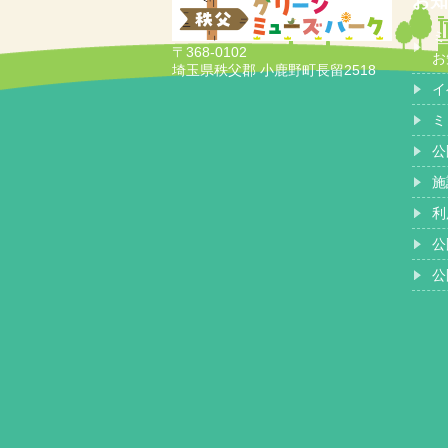
お知
ミ
〒368-0102
お
埼玉県秩父郡 小鹿野町長留2518
イ
ミ
公
施
利
公
公