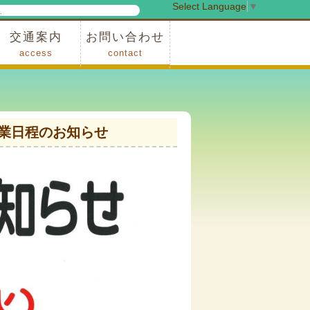
Select Language
▼
検
索
交通案内
お問い合わせ
access
contact
事業
車でお越しの場合
電車・バスでお越しの場合
※町営バスをご利用の場合
タクシーをご利用の場合
スカイトレイン(園内)
レンタサイクル(園内)
管理事務所
小鹿野町農林産物直売所
スポーツの森
F1リゾート秩父
フォレストアドベンシャー秩父
ソト遊びの森
メープルベース
西武観光バス秩父営業所
業日程のお知らせ