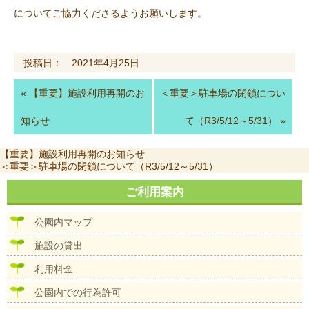
についてご協力くださるようお願いします。
投稿日： 2021年4月25日
«
【重要】施設利用再開のお
＜重要＞駐車場の閉鎖につい
知らせ
て（R3/5/12～5/31）
»
投
前
【重要】施設利用再開のお知らせ
稿
の
次
＜重要＞駐車場の閉鎖について（R3/5/12～5/31）
ナ
投
の
ビ
稿:
投
ご利用案内
ゲ
稿:
ー
公園内マップ
シ
ョ
施設の貸出
ン
利用料金
公園内での行為許可