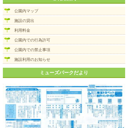
ビ
ゲ
公園内マップ
ー
シ
施設の貸出
ョ
ン
利用料金
公園内での行為許可
公園内での禁止事項
施設利用のお知らせ
ミューズパークだより