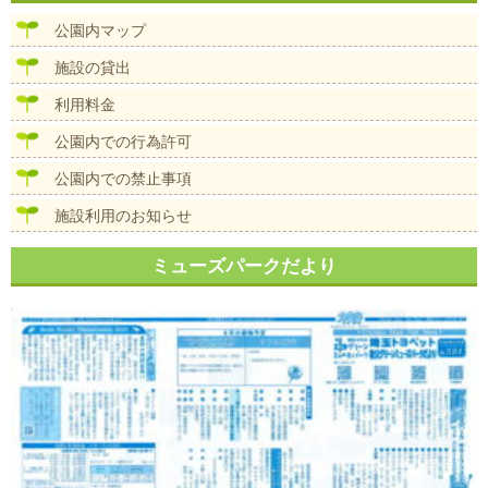
ビ
ズ
ゲ
公園内マップ
ー
シ
施設の貸出
ョ
ン
利用料金
公園内での行為許可
公園内での禁止事項
施設利用のお知らせ
ミューズパークだより