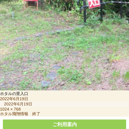
ホタルの里入口
投
2022年6月19日
稿
2022年6月19日
日:
フ
1024 × 768
投
ホタル飛翔情報 終了
ル
稿
サ
ナ
ご利用案内
イ