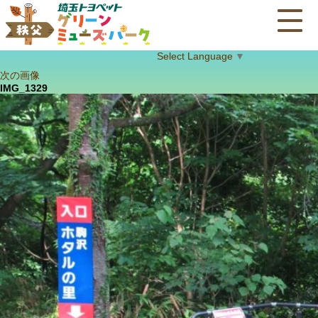
Select Language
▼
次の画像
IMG_1329