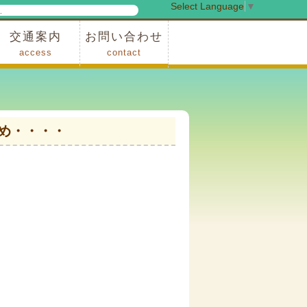
Select Language
▼
検
索
交通案内
お問い合わせ
access
contact
事業
車でお越しの場合
電車・バスでお越しの場合
※町営バスをご利用の場合
タクシーをご利用の場合
スカイトレイン(園内)
レンタサイクル(園内)
管理事務所
小鹿野町農林産物直売所
スポーツの森
F1リゾート秩父
フォレストアドベンシャー秩父
ソト遊びの森
メープルベース
西武観光バス秩父営業所
め・・・・