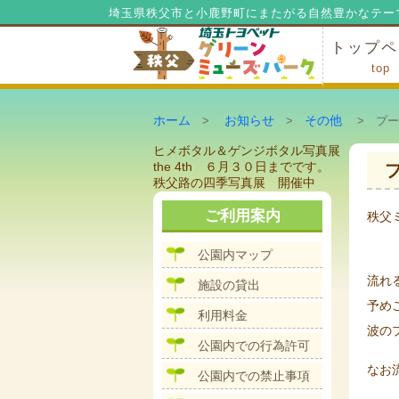
埼玉県秩父市と小鹿野町にまたがる自然豊かなテー
トップペ
top
ミューズ
ミューズ
公園内マ
施設の貸
利用料金
公園内で
公園内で
ホーム
お知らせ
その他
>
>
> プー
投
前
ヒメボタル＆ゲンジボタル写真展
稿
の
the 4th ６月３０日までです。
ナ
投
次
秩父路の四季写真展 開催中
ビ
稿:
の
ゲ
投
ご利用案内
秩父
ー
稿:
2
シ
公園内マップ
ョ
ン
流れ
施設の貸出
予め
利用料金
波の
公園内での行為許可
なお
公園内での禁止事項