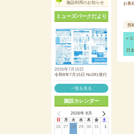
施設利用のお知らせ
お客
ミューズパークだより
投
«
ヒ
日
2026年7月15日
令和8年7月15日 No391発行
一覧を見る
施設カレンダー
2026年 8月
日
月
火
水
木
金
土
26
27
28
29
30
31
1