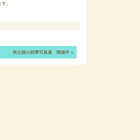
ます。
秩父路の四季写真展 開催中
»