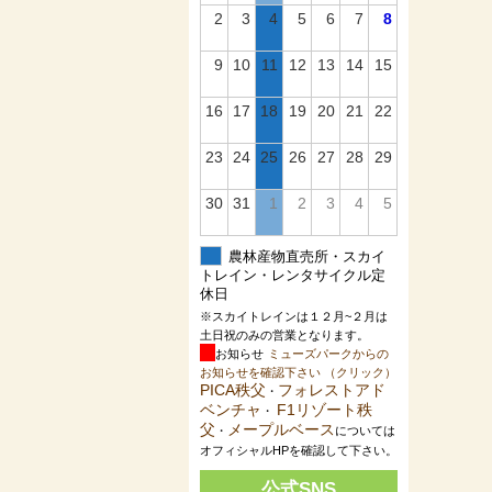
2
3
4
5
6
7
8
9
10
11
12
13
14
15
16
17
18
19
20
21
22
23
24
25
26
27
28
29
30
31
1
2
3
4
5
農林産物直売所・スカイ
トレイン・レンタサイクル定
休日
※スカイトレインは１２月~２月は
土日祝のみの営業となります。
お知らせ
ミューズパークからの
お知らせを確認下さい （クリック）
PICA秩父
フォレストアド
・
ベンチャ
F1リゾート秩
・
父
メープルベース
・
については
オフィシャルHPを確認して下さい。
公式SNS