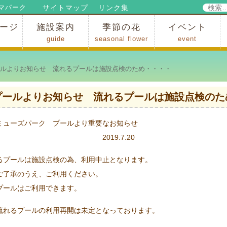
検
サイトマップ
リンク集
マパーク
索:
ージ
施設案内
季節の花
イベント
guide
seasonal flower
event
パークからのお知らせ
パークだより
ップ
出
の行為許可
の禁止行為
アトラクション
施設・イベント会場
レストラン・ショップ
スポーツ
花・自然
ハイキング・広場・景色
花の開花状況
梅
桜
スイセン
シャクナゲ
アジサイ
イチョウ
モミジの紅葉
写真展
インストラクター
コンサート
総合イベント
ルよりお知らせ 流れるプールは施設点検のため・・・・
プールよりお知らせ 流れるプールは施設点検のた
ミューズパーク プールより重要なお知らせ
019.7.20
るプールは施設点検の為、利用中止となります。
ご了承のうえ、ご利用ください。
プールはご利用できます。
流れるプールの利用再開は未定となっております。