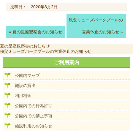
投稿日： 2020年8月2日
秩父ミューズパークプールの
«
夏の星座観察会のお知らせ
営業休止のお知らせ
»
投
前
夏の星座観察会のお知らせ
稿
の
次
秩父ミューズパークプールの営業休止のお知らせ
ナ
投
の
ビ
稿:
投
ご利用案内
ゲ
稿:
ー
公園内マップ
シ
ョ
施設の貸出
ン
利用料金
公園内での行為許可
公園内での禁止事項
施設利用のお知らせ