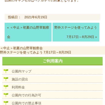
以降のキャンセルはペナルティの対象となります。
投稿日： 2021年6月19日
«
＜中止＞初夏の山野草観察
野外ステージを使ってみよう
会
7月17日～8月29日
»
投
前
＜中止＞初夏の山野草観察会
稿
の
次
野外ステージを使ってみよう 7月17日～8月29日
ナ
投
の
ビ
稿:
投
ご利用案内
ゲ
稿:
ー
公園内マップ
シ
ョ
施設の貸出
ン
利用料金
公園内での行為許可
公園内での禁止事項