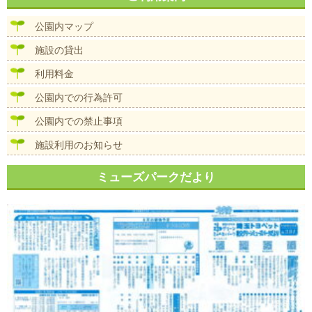
ビ
ゲ
公園内マップ
ー
シ
施設の貸出
ョ
ン
利用料金
公園内での行為許可
公園内での禁止事項
施設利用のお知らせ
ミューズパークだより