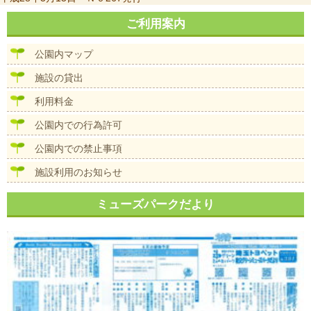
稿
ナ
ご利用案内
ビ
ゲ
公園内マップ
ー
シ
施設の貸出
ョ
ン
利用料金
公園内での行為許可
公園内での禁止事項
施設利用のお知らせ
ミューズパークだより