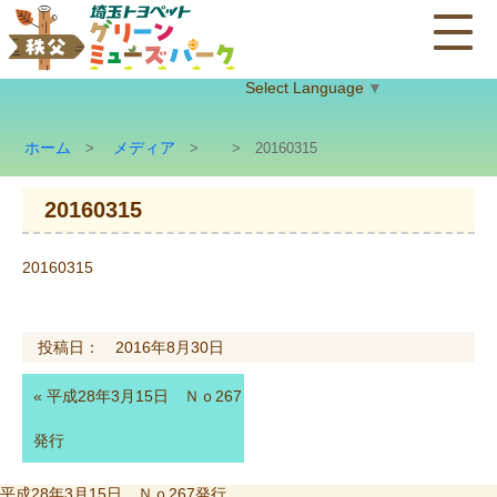
Select Language
▼
ホーム
メディア
>
>
> 20160315
20160315
20160315
投稿日： 2016年8月30日
«
平成28年3月15日 Ｎｏ267
発行
投
平成28年3月15日 Ｎｏ267発行