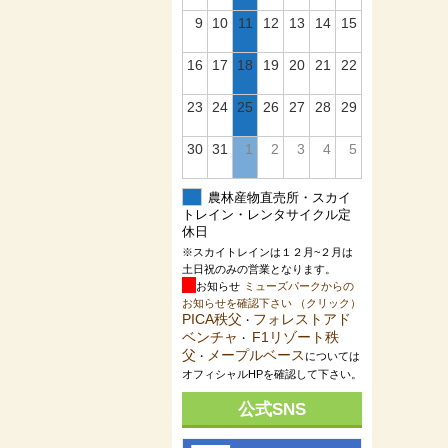
9
10
11
12
13
14
15
16
17
18
19
20
21
22
23
24
25
26
27
28
29
30
31
1
2
3
4
5
農林産物直売所・スカイ
トレイン・レンタサイクル定
休日
※スカイトレインは１２月~２月は
土日祝のみの営業となります。
お知らせ
ミューズパークからの
お知らせを確認下さい （クリック）
PICA秩父
フォレストアド
・
ベンチャ
F1リゾート秩
・
父
メープルベース
・
については
オフィシャルHPを確認して下さい。
公式SNS