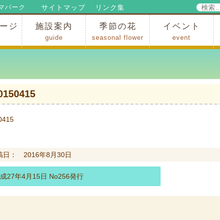
検
サイトマップ
リンク集
マパーク
索:
ージ
施設案内
季節の花
イベント
guide
seasonal flower
event
パークからのお知らせ
パークだより
ップ
出
の行為許可
の禁止行為
アトラクション
施設・イベント会場
レストラン・ショップ
スポーツ
花・自然
ハイキング・広場・景色
花の開花状況
梅
桜
スイセン
シャクナゲ
アジサイ
イチョウ
モミジの紅葉
写真展
インストラクター
コンサート
総合イベント
0150415
0415
稿日： 2016年8月30日
成27年4月15日 No256発行