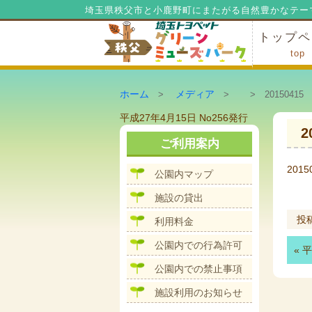
埼玉県秩父市と小鹿野町にまたがる自然豊かなテー
トップペ
top
ミューズ
ミューズ
公園内マ
施設の貸
利用料金
公園内で
公園内で
ホーム
メディア
>
>
> 20150415
投
平成27年4月15日 No256発行
稿
2
ナ
ご利用案内
ビ
ゲ
2015
公園内マップ
ー
シ
施設の貸出
ョ
ン
投
利用料金
公園内での行為許可
«
平
公園内での禁止事項
施設利用のお知らせ