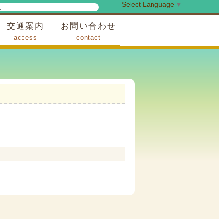
Select Language
▼
検
索
交通案内
お問い合わせ
access
contact
事業
車でお越しの場合
電車・バスでお越しの場合
※町営バスをご利用の場合
タクシーをご利用の場合
スカイトレイン(園内)
レンタサイクル(園内)
管理事務所
小鹿野町農林産物直売所
スポーツの森
F1リゾート秩父
フォレストアドベンシャー秩父
ソト遊びの森
メープルベース
西武観光バス秩父営業所