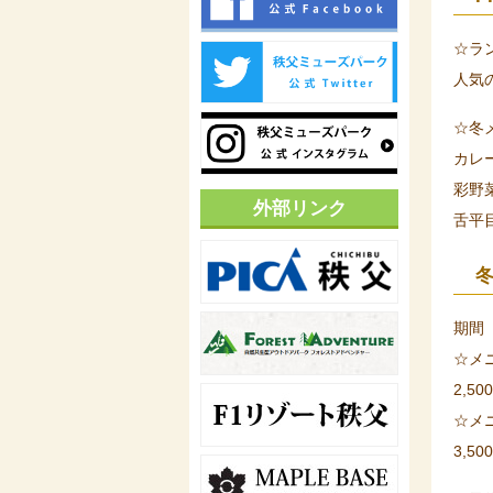
☆ラ
人気
☆冬
カレ
彩野
外部リンク
舌平
期間 
☆メ
2,5
☆メ
3,50