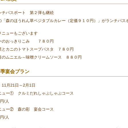
ンチパスポート 第２弾も継続
の「森のほうれん草ベジタブルカレー（定価９１０円）」がランチパス
メニューもございます
ーのおっきりこみ ７８０円
菜とカニのトマトスープパスタ ７８０円
目のムニエル～味噌クリームソース ８８０円
冬季宴会プラン
11月21日～2月1日
ニュー① クルミだれしゃぶしゃぶコース
00円/人
ニュー② 森の彩 宴会コース
0円/人