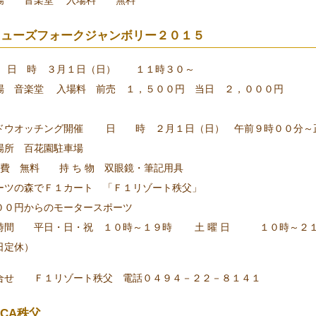
場 音楽堂 入場料 無料
ミューズフォークジャンボリー２０１５
 日 時 ３月１日（日） １１時３０～
場 音楽堂 入場料 前売 １，５００円 当日 ２，０００円
ドウオッチング開催 日 時 ２月１日（日） 午前９時００分～
場所 百花園駐車場
加 費 無料 持 ち 物 双眼鏡・筆記用具
ーツの森でＦ１カート 「Ｆ１リゾート秩父」
００円からのモータースポーツ
時間 平日・日・祝 １０時～１９時 土 曜 日 １０時～２
日定休）
合せ Ｆ１リゾート秩父 電話０４９４－２２－８１４１
ICA秩父