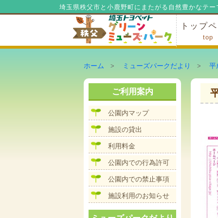
埼玉県秩父市と小鹿野町にまたがる自然豊かなテー
トップペ
top
ミューズ
ミューズ
公園内マ
施設の貸
利用料金
公園内で
公園内で
ホーム
ミューズパークだより
平
>
>
ご利用案内
平
公園内マップ
施設の貸出
利用料金
公園内での行為許可
公園内での禁止事項
施設利用のお知らせ