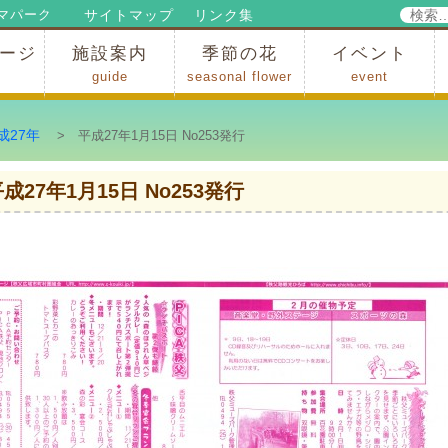
検
サイトマップ
リンク集
マパーク
索:
ージ
施設案内
季節の花
イベント
guide
seasonal flower
event
パークからのお知らせ
パークだより
ップ
出
の行為許可
の禁止行為
アトラクション
施設・イベント会場
レストラン・ショップ
スポーツ
花・自然
ハイキング・広場・景色
花の開花状況
梅
桜
スイセン
シャクナゲ
アジサイ
イチョウ
モミジの紅葉
写真展
インストラクター
コンサート
総合イベント
成27年
> 平成27年1月15日 No253発行
成27年1月15日 No253発行