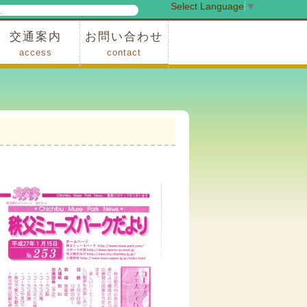
Select Language
▼
検
索
交通案内
お問い合わせ
access
contact
事業
車でお越しの場合
電車・バスでお越しの場合
※町営バスをご利用の場合
タクシーをご利用の場合
スカイトレイン(園内)
レンタサイクル(園内)
管理事務所
小鹿野町農林産物直売所
スポーツの森
F1リゾート秩父
フォレストアドベンシャー秩父
ソト遊びの森
メープルベース
西武観光バス秩父営業所