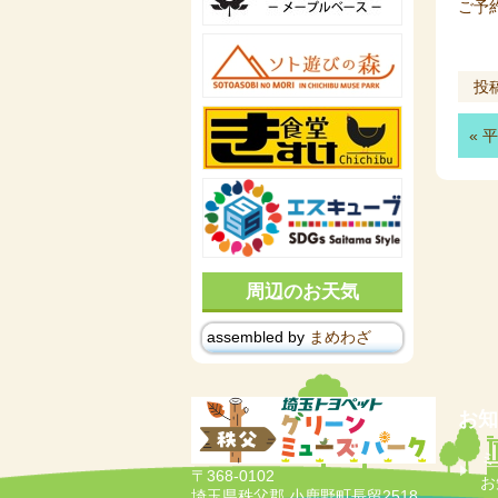
ご予約
投
«
平
周辺のお天気
assembled by
まめわざ
お知
ミ
〒368-0102
お
埼玉県秩父郡 小鹿野町長留2518