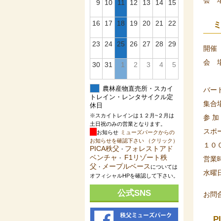
会 
9
10
11
12
13
14
15
16
17
18
19
20
21
22
23
24
25
26
27
28
29
開催
会 
30
31
1
2
3
4
5
農林産物直売所・スカイ
バー
トレイン・レンタサイクル定
集合
休日
※スカイトレインは１２月~２月は
参 
土日祝のみの営業となります。
スポ
お知らせ
ミューズパークからの
お知らせを確認下さい （クリック）
１０
PICA秩父
フォレストアド
・
ベンチャ
F1リゾート秩
営業
・
父
メープルベース
・
については
水曜
オフィシャルHPを確認して下さい。
公式SNS
お問
P