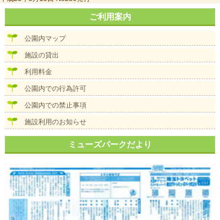
稿
ナ
ご利用案内
ビ
ゲ
公園内マップ
ー
シ
施設の貸出
ョ
ン
利用料金
公園内での行為許可
公園内での禁止事項
施設利用のお知らせ
ミューズパークだより