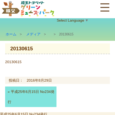
Select Language
▼
ホーム
メディア
>
>
> 20130615
20130615
20130615
投稿日： 2016年8月29日
«
平成25年6月15日 No234発
行
投
平成25年6月15日 No234発行