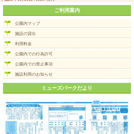
稿
ナ
ご利用案内
ビ
ゲ
公園内マップ
ー
シ
施設の貸出
ョ
ン
利用料金
公園内での行為許可
公園内での禁止事項
施設利用のお知らせ
ミューズパークだより