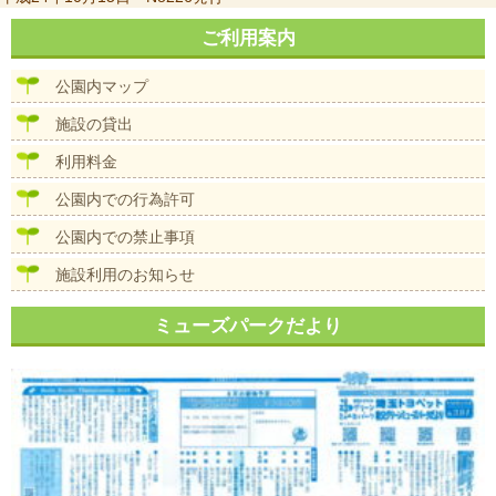
稿
ナ
ご利用案内
ビ
ゲ
公園内マップ
ー
シ
施設の貸出
ョ
ン
利用料金
公園内での行為許可
公園内での禁止事項
施設利用のお知らせ
ミューズパークだより