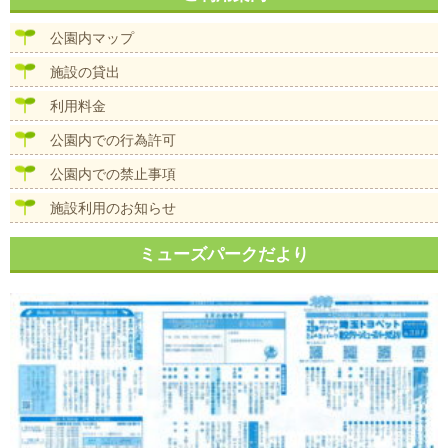
ビ
ゲ
公園内マップ
ー
シ
施設の貸出
ョ
ン
利用料金
公園内での行為許可
公園内での禁止事項
施設利用のお知らせ
ミューズパークだより