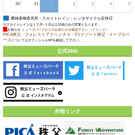
30
31
1
2
3
4
5
農林産物直売所・スカイトレイン・レンタサイクル定休日
※スカイトレインは１２月~２月は土日祝のみの営業となります。
お知らせ
ミューズパークからのお知らせを確認下さい （クリック）
PICA秩父
フォレストアドベンチャ
F1リゾート秩父
メープルベ
・
・
・
ース
についてはオフィシャルHPを確認して下さい。
公式SNS
外部リンク