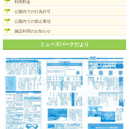
ン
利用料金
公園内での行為許可
公園内での禁止事項
施設利用のお知らせ
ミューズパークだより