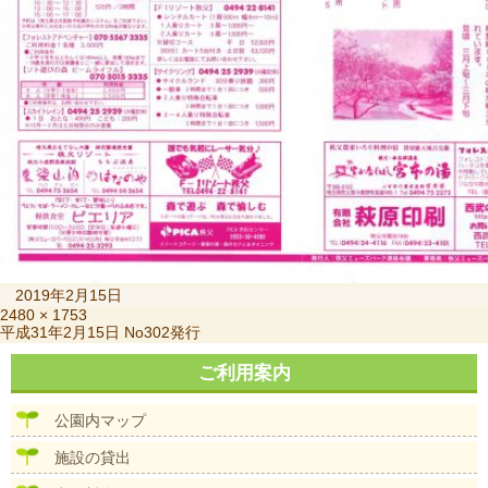
投
2019年2月15日
稿
フ
2480 × 1753
投
平成31年2月15日 No302発行
日:
ル
稿
サ
ナ
ご利用案内
イ
ビ
ズ
ゲ
公園内マップ
ー
シ
施設の貸出
ョ