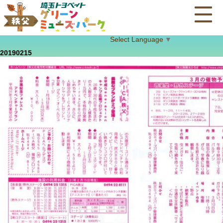
Select Language
▼
20190215