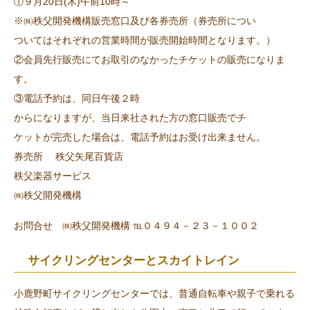
①９月20日(木)午前10時～
※㈱秩父開発機構販売窓口及び各券売所（券売所につい
ついてはそれぞれの営業時間が販売開始時間となります。）
②会員先行販売にてお取引のなかったチケットの販売になりま
す。
③電話予約は、同日午後２時
からになりますが、当日来社された方の窓口販売でチ
ケットが完売した場合は、電話予約はお受け出来ません。
券売所 秩父矢尾百貨店
秩父楽器サービス
㈱秩父開発機構
お問合せ ㈱秩父開発機構 ℡０４９４－２３－１００２
サイクリングセンターとスカイトレイン
小鹿野町サイクリングセンターでは、普通自転車や親子で乗れる