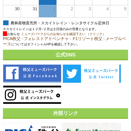
30
31
1
2
3
4
5
農林産物直売所・スカイトレイン・レンタサイクル定休日
※スカイトレインは１２月~２月は土日祝のみの営業となります。
お知らせ
ミューズパークからのお知らせを確認下さい （クリック）
PICA秩父
フォレストアドベンチャ
F1リゾート秩父
メープルベ
・
・
・
ース
についてはオフィシャルHPを確認して下さい。
公式SNS
外部リンク