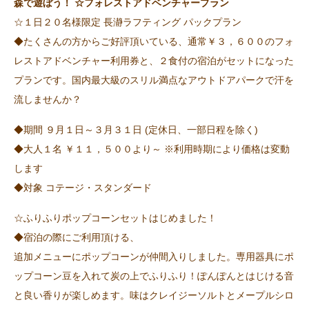
森で遊ぼう！ ☆フォレストアドベンチャープラン
☆１日２０名様限定 長瀞ラフティング パックプラン
◆たくさんの方からご好評頂いている、通常￥３，６００のフォ
レストアドベンチャー利用券と、２食付の宿泊がセットになった
プランです。国内最大級のスリル満点なアウトドアパークで汗を
流しませんか？
◆期間 ９月１日～３月３１日 (定休日、一部日程を除く)
◆大人１名 ￥１１，５００より～ ※利用時期により価格は変動
します
◆対象 コテージ・スタンダード
☆ふりふりポップコーンセットはじめました！
◆宿泊の際にご利用頂ける、
追加メニューにポップコーンが仲間入りしました。専用器具にポ
ップコーン豆を入れて炭の上でふりふり！ぽんぽんとはじける音
と良い香りが楽しめます。味はクレイジーソルトとメープルシロ