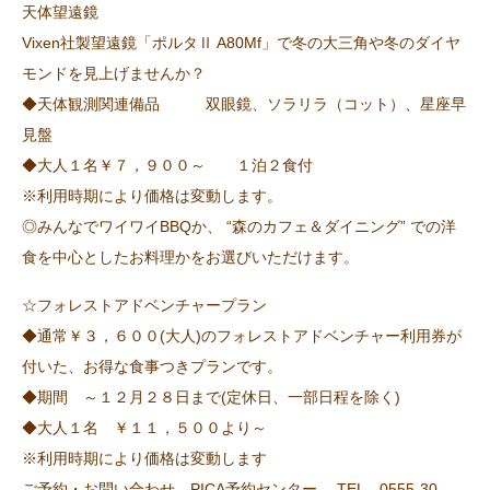
天体望遠鏡
Vixen社製望遠鏡「ポルタⅡ A80Mf」で冬の大三角や冬のダイヤ
モンドを見上げませんか？
◆天体観測関連備品 双眼鏡、ソラリラ（コット）、星座早
見盤
◆大人１名￥７，９００～ １泊２食付
※利用時期により価格は変動します。
◎みんなでワイワイBBQか、 “森のカフェ＆ダイニング” での洋
食を中心としたお料理かをお選びいただけます。
☆フォレストアドベンチャープラン
◆通常￥３，６００(大人)のフォレストアドベンチャー利用券が
付いた、お得な食事つきプランです。
◆期間 ～１２月２８日まで(定休日、一部日程を除く)
◆大人１名 ￥１１，５００より～
※利用時期により価格は変動します
ご予約・お問い合わせ PICA予約センター TEL 0555-30-