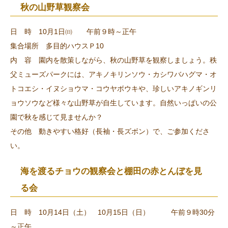
秋の山野草観察会
日 時 10月1日㈰ 午前９時～正午
集合場所 多目的ハウスＰ10
内 容 園内を散策しながら、秋の山野草を観察しましょう。秩
父ミューズパークには、アキノキリンソウ・カシワバハグマ・オ
トコエシ・イヌショウマ・コウヤボウキや、珍しいアキノギンリ
ョウソウなど様々な山野草が自生しています。自然いっぱいの公
園で秋を感じて見ませんか？
その他 動きやすい格好（長袖・長ズボン）で、ご参加くださ
い。
海を渡るチョウの観察会と棚田の赤とんぼを見
る会
日 時 10月14日（土） 10月15日（日） 午前９時30分
～正午