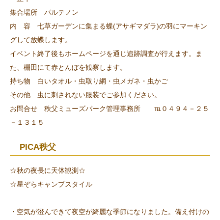
集合場所 パルテノン
内 容 七草ガーデンに集まる蝶(アサギマダラ)の羽にマーキン
グして放蝶します。
イベント終了後もホームページを通じ追跡調査が行えます。ま
た、棚田にて赤とんぼを観察します。
持ち物 白いタオル・虫取り網・虫メガネ・虫かご
その他 虫に刺されない服装でご参加ください。
お問合せ 秩父ミューズパーク管理事務所 ℡０４９４－２５
－１３１５
PICA秩父
☆秋の夜長に天体観測☆
☆星ぞらキャンプスタイル
・空気が澄んできて夜空が綺麗な季節になりました。備え付けの