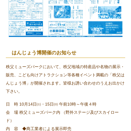
はんじょう博開催のお知らせ
秩父ミューズパークにおいて、秩父地域の特産品や名物の展示・
販売、こども向けアトラクション等各種イベント満載の「秩父は
んじょう博」が開催されます。皆様お誘い合わせのうえお出かけ
下さい。
日 時 10月14日㈯・15日㈰ 午前10時～午後４時
会 場 秩父ミューズパーク内 （野外ステージ及びスカイロー
ド）
内 容 ◆商工業者による展示即売