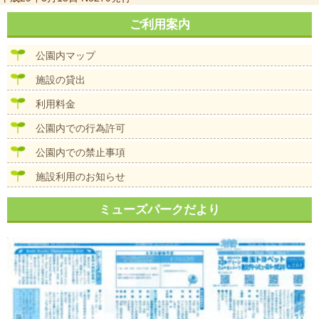
稿
ナ
ご利用案内
ビ
ゲ
公園内マップ
ー
シ
施設の貸出
ョ
ン
利用料金
公園内での行為許可
公園内での禁止事項
施設利用のお知らせ
ミューズパークだより