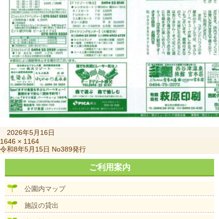
投
2026年5月16日
稿
フ
1646 × 1164
投
令和8年5月15日 No389発行
日:
ル
稿
サ
ナ
ご利用案内
イ
ビ
ズ
ゲ
公園内マップ
ー
シ
施設の貸出
ョ