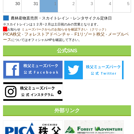
30
31
1
2
3
4
5
農林産物直売所・スカイトレイン・レンタサイクル定休日
※スカイトレインは１２月~２月は土日祝のみの営業となります。
お知らせ
ミューズパークからのお知らせを確認下さい （クリック）
PICA秩父
フォレストアドベンチャ
F1リゾート秩父
メープルベ
・
・
・
ース
についてはオフィシャルHPを確認して下さい。
公式SNS
外部リンク