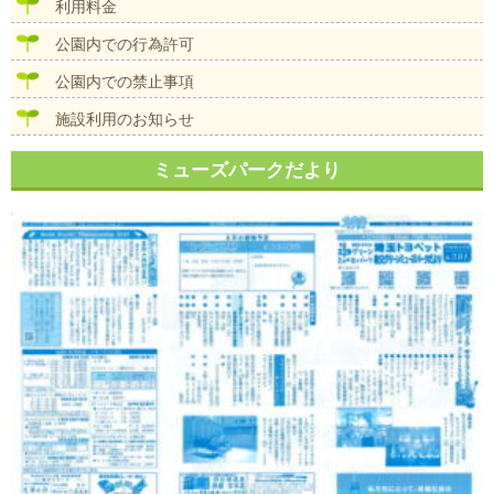
ン
利用料金
公園内での行為許可
公園内での禁止事項
施設利用のお知らせ
ミューズパークだより