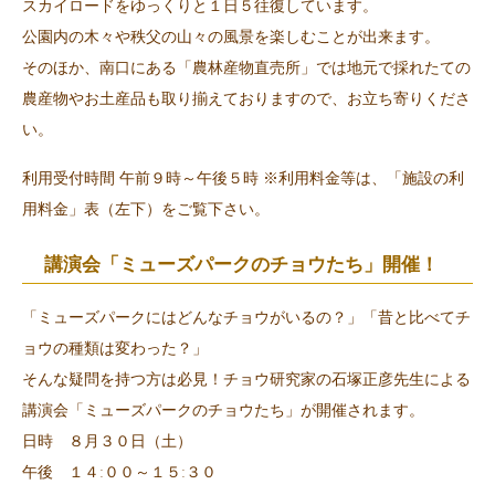
スカイロードをゆっくりと１日５往復しています。
公園内の木々や秩父の山々の風景を楽しむことが出来ます。
そのほか、南口にある「農林産物直売所」では地元で採れたての
農産物やお土産品も取り揃えておりますので、お立ち寄りくださ
い。
利用受付時間 午前９時～午後５時 ※利用料金等は、「施設の利
用料金」表（左下）をご覧下さい。
講演会「ミューズパークのチョウたち」開催！
「ミューズパークにはどんなチョウがいるの？」「昔と比べてチ
ョウの種類は変わった？」
そんな疑問を持つ方は必見！チョウ研究家の石塚正彦先生による
講演会「ミューズパークのチョウたち」が開催されます。
日時 ８月３０日（土）
午後 １４ː００～１５ː３０