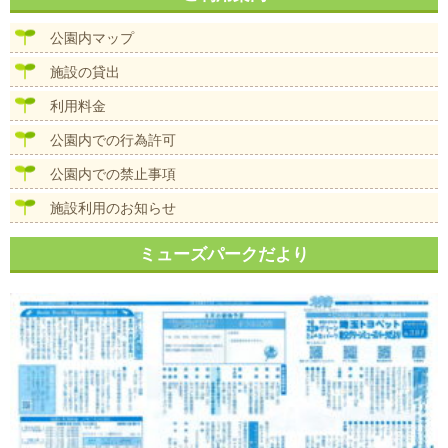
ビ
ゲ
公園内マップ
ー
シ
施設の貸出
ョ
ン
利用料金
公園内での行為許可
公園内での禁止事項
施設利用のお知らせ
ミューズパークだより