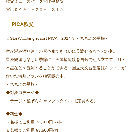
秩父ミューズパーク管理事務所
電話０４９４－２５－１３１５
PICA秩父
☆StarWatching resort PICA 2024☆ ～ちちぶの星旅～
空が澄み渡り遠くの景色まできれいに見渡せるちちぶの冬。
星座観望も楽しい季節に、天体望遠鏡を自分で組み立てて、月・
木星などを観測することができる「国立天文台望遠鏡キット」が
付いた特別プランを絶賛販売中。
～ちちぶの星旅～
◆対象コテージ◆
コテージ・星ぞらキャンプスタイル 【定員６名】
◆料金◆
２名様でご利用 28,000円～/棟
６名様でご利用 53,500円/棟