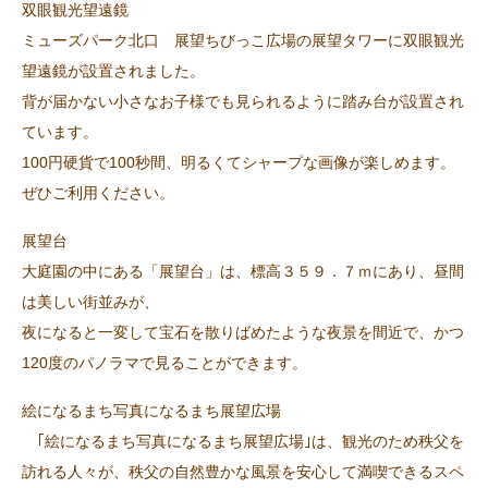
双眼観光望遠鏡
ミューズパーク北口 展望ちびっこ広場の展望タワーに双眼観光
望遠鏡が設置されました。
背が届かない小さなお子様でも見られるように踏み台が設置され
ています。
100円硬貨で100秒間、明るくてシャープな画像が楽しめます。
ぜひご利用ください。
展望台
大庭園の中にある「展望台」は、標高３５９．７ｍにあり、昼間
は美しい街並みが、
夜になると一変して宝石を散りばめたような夜景を間近で、かつ
120度のパノラマで見ることができます。
絵になるまち写真になるまち展望広場
｢絵になるまち写真になるまち展望広場｣は、観光のため秩父を
訪れる人々が、秩父の自然豊かな風景を安心して満喫できるスペ