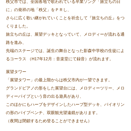
秩父市では、全国各地で歌われている卒業ソング「旅立ちの日
に」の発祥の地「秩父」をＰＲし、
さらに広く歌い継がれていくことを祈念して『旅立ちの丘』をつ
くりました。
旅立ちの丘は、展望デッキとなっていて、メロディーが流れる通
路を進み、
先端のステージでは、誕生の舞台となった影森中学校の生徒によ
るコーラス （H17年12月：音楽堂にて録音）が流れます。
展望タワー
「展望タワー」の最上階からは秩父市内が一望できます。
グランドピアノの形をした展望台には、メロディーツリー、メロ
ディーパイプという音の出る遊具があり、
このほかにもハープをデザインしたハープ型デッキ、バイオリン
の形のパイプベンチ、双眼観光望遠鏡があります。
（夜間は閉鎖するため登ることができません）