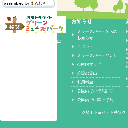
assembled by
まめわざ
お知らせ
ミューズパークからの
〒368-0102
お知らせ
埼玉県秩父郡 小鹿野町長留2518
イベント
ミューズパークだより
公園内マップ
施設の貸出
利用料金
公園内での行為許可
公園内での禁止行為
© 埼玉トヨペット秩父