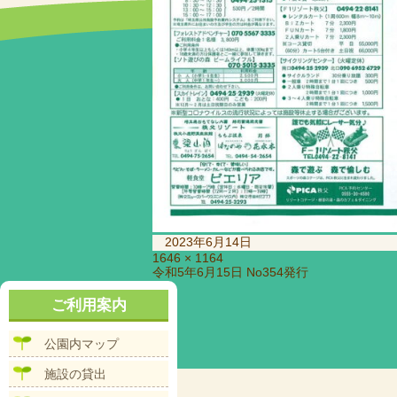
投
2023年6月14日
稿
フ
1646 × 1164
投
令和5年6月15日 No354発行
日:
ル
稿
サ
ナ
ご利用案内
イ
ビ
ズ
ゲ
公園内マップ
ー
シ
施設の貸出
ョ