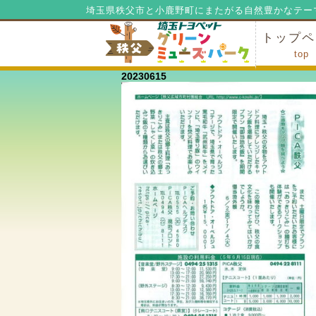
埼玉県秩父市と小鹿野町にまたがる自然豊かなテー
トップペ
top
20230615
ミューズ
ミューズ
公園内マ
施設の貸
利用料金
公園内で
公園内で