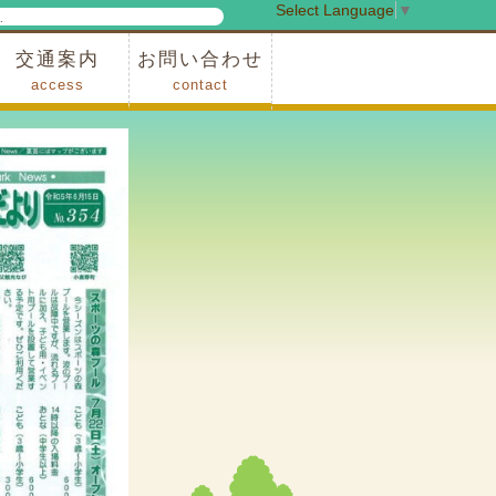
Select Language
▼
検
索
交通案内
お問い合わせ
access
contact
事業
車でお越しの場合
電車・バスでお越しの場合
※町営バスをご利用の場合
タクシーをご利用の場合
スカイトレイン(園内)
レンタサイクル(園内)
管理事務所
小鹿野町農林産物直売所
スポーツの森
F1リゾート秩父
フォレストアドベンシャー秩父
ソト遊びの森
メープルベース
西武観光バス秩父営業所