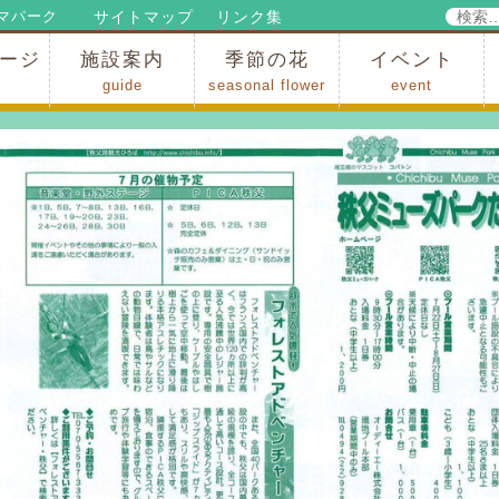
検
サイトマップ
リンク集
マパーク
索:
ージ
施設案内
季節の花
イベント
guide
seasonal flower
event
パークからのお知らせ
パークだより
ップ
出
の行為許可
の禁止行為
アトラクション
施設・イベント会場
レストラン・ショップ
スポーツ
花・自然
ハイキング・広場・景色
花の開花状況
梅
桜
スイセン
シャクナゲ
アジサイ
イチョウ
モミジの紅葉
写真展
インストラクター
コンサート
総合イベント