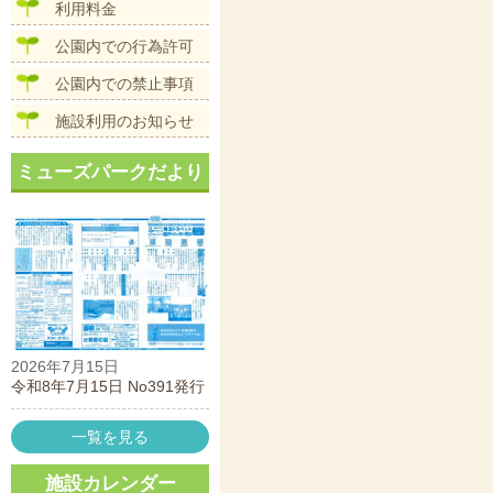
ン
利用料金
公園内での行為許可
公園内での禁止事項
施設利用のお知らせ
ミューズパークだより
2026年7月15日
令和8年7月15日 No391発行
一覧を見る
施設カレンダー