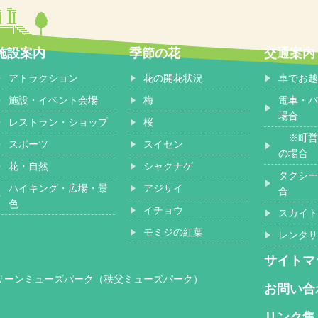
施設案内
季節の花
交通案内
アトラクション
花の開花状況
車でお越
施設・イベント会場
梅
電車・バ
場合
レストラン・ショップ
桜
※町営
スポーツ
スイセン
の場合
花・自然
シャクナゲ
タクシー
ハイキング・広場・景
アジサイ
合
色
イチョウ
スカイト
モミジの紅葉
レンタサ
サイトマ
グリーンミューズパーク（秩父ミューズパーク）
お問い合
リンク集