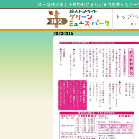
埼玉県秩父市と小鹿野町にまたがる自然豊かなテー
トップペ
top
20230315
ミューズ
ミューズ
公園内マ
施設の貸
利用料金
公園内で
公園内で