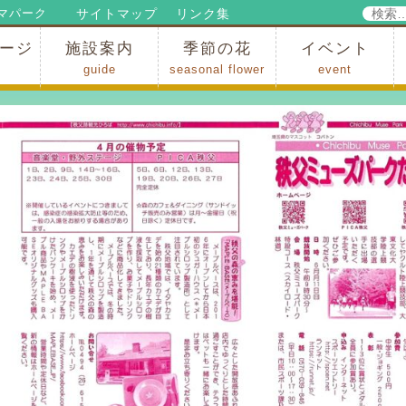
検
サイトマップ
リンク集
マパーク
索:
ージ
施設案内
季節の花
イベント
guide
seasonal flower
event
パークからのお知らせ
パークだより
ップ
出
の行為許可
の禁止行為
アトラクション
施設・イベント会場
レストラン・ショップ
スポーツ
花・自然
ハイキング・広場・景色
花の開花状況
梅
桜
スイセン
シャクナゲ
アジサイ
イチョウ
モミジの紅葉
写真展
インストラクター
コンサート
総合イベント