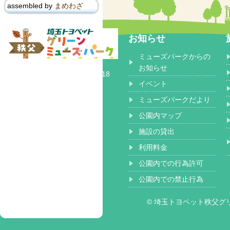
assembled by
まめわざ
お知らせ
ミューズパークからの
〒368-0102
お知らせ
埼玉県秩父郡 小鹿野町長留2518
イベント
ミューズパークだより
公園内マップ
施設の貸出
利用料金
公園内での行為許可
公園内での禁止行為
© 埼玉トヨペット秩父