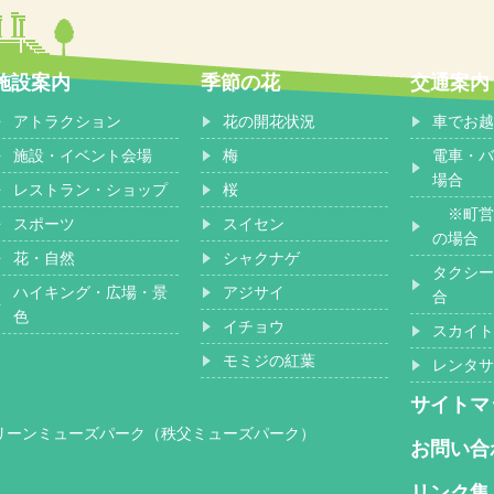
施設案内
季節の花
交通案内
アトラクション
花の開花状況
車でお越
施設・イベント会場
梅
電車・バ
場合
レストラン・ショップ
桜
※町営
スポーツ
スイセン
の場合
花・自然
シャクナゲ
タクシー
ハイキング・広場・景
アジサイ
合
色
イチョウ
スカイト
モミジの紅葉
レンタサ
サイトマ
グリーンミューズパーク（秩父ミューズパーク）
お問い合
リンク集