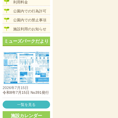
ン
利用料金
公園内での行為許可
公園内での禁止事項
施設利用のお知らせ
ミューズパークだより
2026年7月15日
令和8年7月15日 No391発行
一覧を見る
施設カレンダー