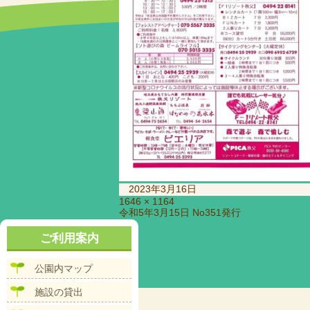
投
2023年3月16日
稿
フ
1646 × 1164
投
令和5年3月15日 No351発行
日:
ル
稿
サ
ナ
ご利用案内
イ
ビ
ズ
ゲ
公園内マップ
ー
シ
施設の貸出
ョ