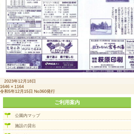
投
2023年12月18日
稿
フ
1646 × 1164
投
令和5年12月15日 No360発行
日:
ル
稿
サ
ナ
ご利用案内
イ
ビ
ズ
ゲ
公園内マップ
ー
シ
施設の貸出
ョ