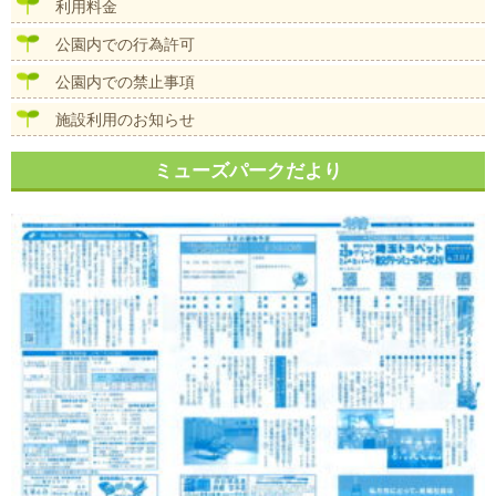
ン
利用料金
公園内での行為許可
公園内での禁止事項
施設利用のお知らせ
ミューズパークだより