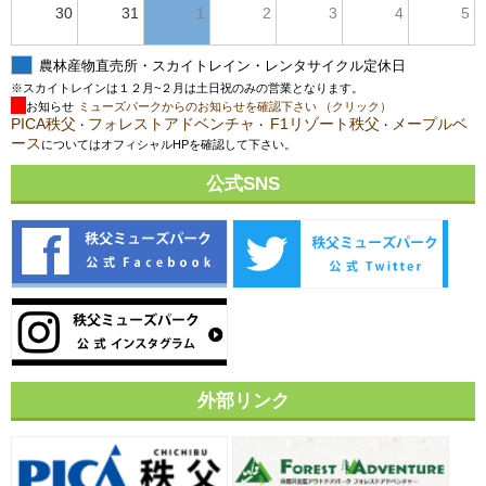
30
31
1
2
3
4
5
農林産物直売所・スカイトレイン・レンタサイクル定休日
※スカイトレインは１２月~２月は土日祝のみの営業となります。
お知らせ
ミューズパークからのお知らせを確認下さい （クリック）
PICA秩父
フォレストアドベンチャ
F1リゾート秩父
メープルベ
・
・
・
ース
についてはオフィシャルHPを確認して下さい。
公式SNS
外部リンク