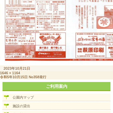
投
2023年10月21日
稿
フ
1646 × 1164
投
令和5年10月15日 No358発行
日:
ル
稿
サ
ナ
ご利用案内
イ
ビ
ズ
ゲ
公園内マップ
ー
シ
施設の貸出
ョ