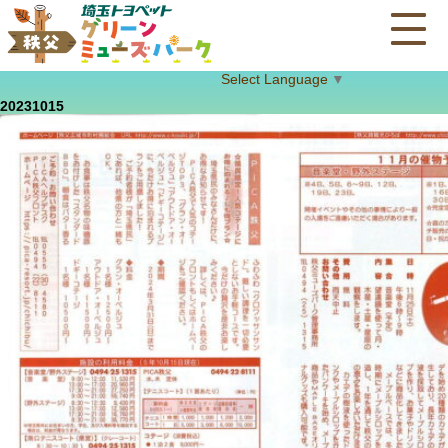
Select Language
▼
20231015