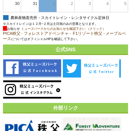
30
31
1
2
3
4
5
農林産物直売所・スカイトレイン・レンタサイクル定休日
※スカイトレインは１２月~２月は土日祝のみの営業となります。
お知らせ
ミューズパークからのお知らせを確認下さい （クリック）
PICA秩父
フォレストアドベンチャ
F1リゾート秩父
メープルベ
・
・
・
ース
についてはオフィシャルHPを確認して下さい。
公式SNS
外部リンク