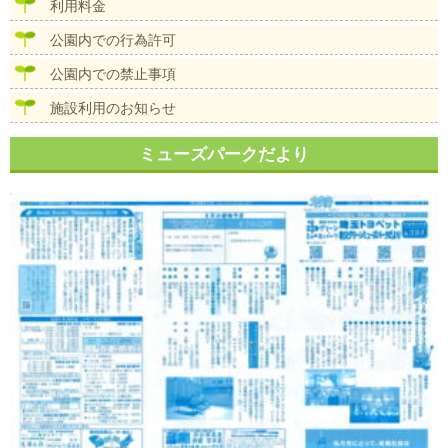
ン
利用料金
公園内での行為許可
公園内での禁止事項
施設利用のお知らせ
ミューズパークだより