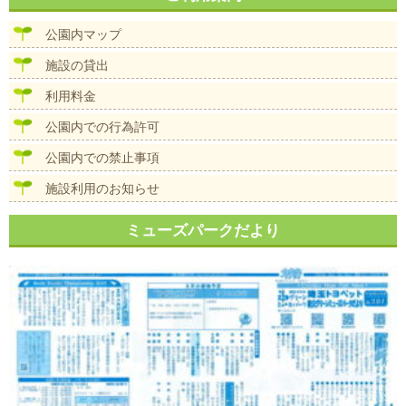
ビ
ゲ
公園内マップ
ー
シ
施設の貸出
ョ
ン
利用料金
公園内での行為許可
公園内での禁止事項
施設利用のお知らせ
ミューズパークだより