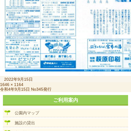
投
2022年9月15日
稿
フ
1646 × 1164
投
令和4年9月15日 No345発行
日:
ル
稿
サ
ナ
ご利用案内
イ
ビ
ズ
ゲ
公園内マップ
ー
シ
施設の貸出
ョ