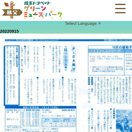
Select Language
▼
20220915