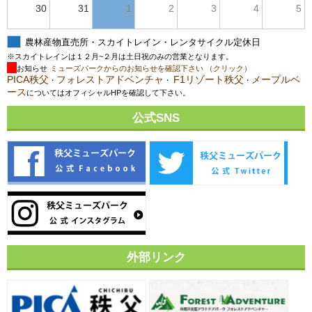
30
31
1
2
3
4
5
農林産物直売所・スカイトレイン・レンタサイクル定休日
※スカイトレインは１２月~２月は土日祝のみの営業となります。
お知らせ
ミューズパークからのお知らせを確認下さい （クリック）
PICA秩父
フォレストアドベンチャ
F1リゾート秩父
メープルベ
・
・
・
ース
についてはオフィシャルHPを確認して下さい。
公式SNS
外部リンク