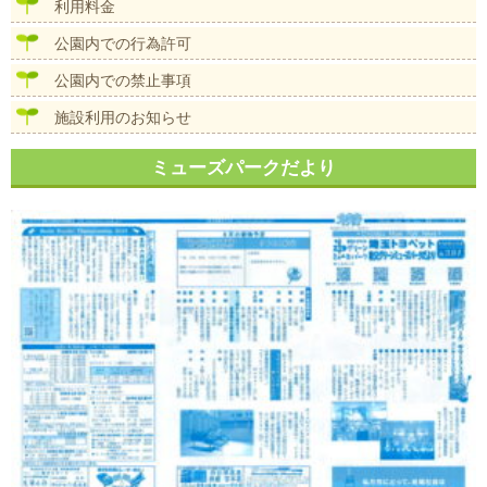
ン
利用料金
公園内での行為許可
公園内での禁止事項
施設利用のお知らせ
ミューズパークだより