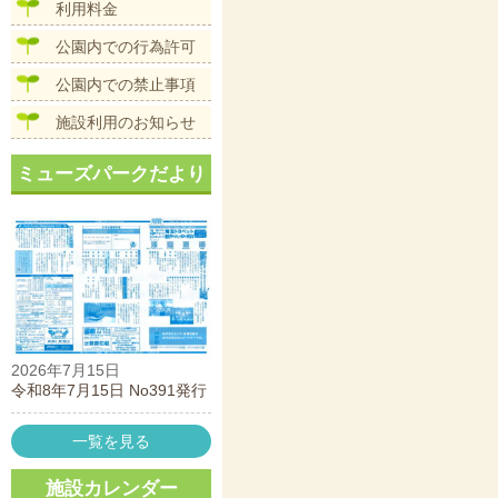
ン
利用料金
公園内での行為許可
公園内での禁止事項
施設利用のお知らせ
ミューズパークだより
2026年7月15日
令和8年7月15日 No391発行
一覧を見る
施設カレンダー