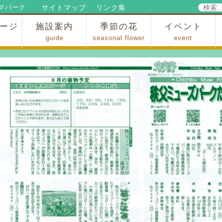
検
サイトマップ
リンク集
マパーク
索:
ージ
施設案内
季節の花
イベント
guide
seasonal flower
event
パークからのお知らせ
パークだより
ップ
出
の行為許可
の禁止行為
アトラクション
施設・イベント会場
レストラン・ショップ
スポーツ
花・自然
ハイキング・広場・景色
花の開花状況
梅
桜
スイセン
シャクナゲ
アジサイ
イチョウ
モミジの紅葉
写真展
インストラクター
コンサート
総合イベント