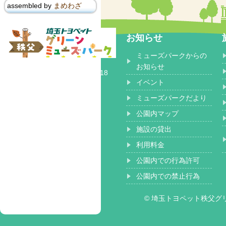
assembled by
まめわざ
お知らせ
ミューズパークからの
〒368-0102
お知らせ
埼玉県秩父郡 小鹿野町長留2518
イベント
ミューズパークだより
公園内マップ
施設の貸出
利用料金
公園内での行為許可
公園内での禁止行為
© 埼玉トヨペット秩父