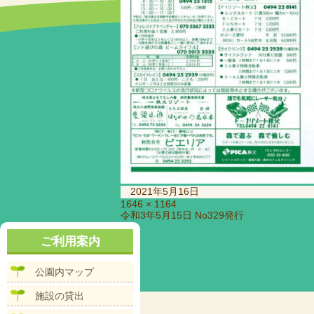
投
2021年5月16日
稿
フ
1646 × 1164
投
令和3年5月15日 No329発行
日:
ル
稿
サ
ナ
ご利用案内
イ
ビ
ズ
ゲ
公園内マップ
ー
シ
施設の貸出
ョ