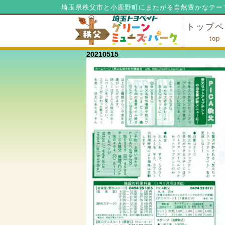
埼玉県秩父市と小鹿野町にまたがる自然豊かなテー
トップペ
top
20210515
ミューズ
ミューズ
公園内マ
施設の貸
利用料金
公園内で
公園内で