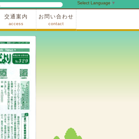
Select Language
▼
検
索
交通案内
お問い合わせ
access
contact
事業
車でお越しの場合
電車・バスでお越しの場合
※町営バスをご利用の場合
タクシーをご利用の場合
スカイトレイン(園内)
レンタサイクル(園内)
管理事務所
小鹿野町農林産物直売所
スポーツの森
F1リゾート秩父
フォレストアドベンシャー秩父
ソト遊びの森
メープルベース
西武観光バス秩父営業所