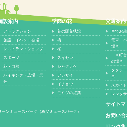
施設案内
季節の花
交通案内
アトラクション
花の開花状況
車でお越
施設・イベント会場
梅
電車・バ
場合
レストラン・ショップ
桜
※町営
スポーツ
スイセン
の場合
花・自然
シャクナゲ
タクシー
ハイキング・広場・景
アジサイ
合
色
イチョウ
スカイト
モミジの紅葉
レンタサ
サイトマ
グリーンミューズパーク（秩父ミューズパーク）
お問い合
リンク集