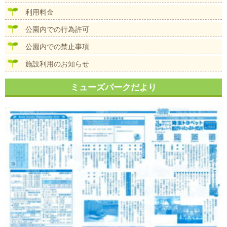
ョ
ン
利用料金
公園内での行為許可
公園内での禁止事項
施設利用のお知らせ
ミューズパークだより