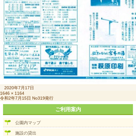
投
2020年7月17日
稿
フ
1646 × 1164
投
令和2年7月15日 No319発行
日:
ル
稿
サ
ナ
ご利用案内
イ
ビ
ズ
ゲ
公園内マップ
ー
シ
施設の貸出