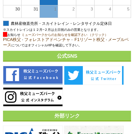
30
31
1
2
3
4
5
農林産物直売所・スカイトレイン・レンタサイクル定休日
※スカイトレインは１２月~２月は土日祝のみの営業となります。
お知らせ
ミューズパークからのお知らせを確認下さい （クリック）
PICA秩父
フォレストアドベンチャ
F1リゾート秩父
メープルベ
・
・
・
ース
についてはオフィシャルHPを確認して下さい。
公式SNS
外部リンク