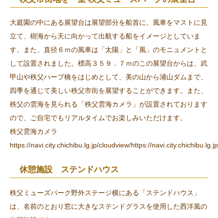
大庭園の中にある展望台は展望部分を船首に、風車をマストに見
立て、樹海から天に向かって出航する船をイメージとしていま
す。また、直径６ｍの風車は「太陽」と「風」のモニュメントと
して設置されました。標高３５９．７ｍのこの展望台からは、武
甲山や秩父ハープ橋をはじめとして、美の山から浦山ダムまで、
四季を通じて美しい秩父市街を展望することができます。また、
秩父の雲海を見られる「秩父雲海カメラ」が設置されております
ので、ご自宅でもリアルタイムでお楽しみいただけます。
秩父雲海カメラ
https://navi.city.chichibu.lg.jp/cloudview/
https://navi.city.chichibu.lg.
休憩施設 ステンドハウス
秩父ミューズパーク野外ステージ横にある「ステンドハウス」
は、名前のとおり窓に大きなステンドグラスを使用した西洋風の