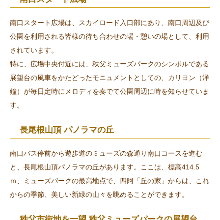
南口スタート広場は、スカイロード入口部にあり、南口周辺及び
公園を利用される皆様の待ち合わせの場・憩いの場として、利用
されています。
特に、広場中央付近には、秩父ミューズパークのシンボルである
展望台の風車をかたどったモニュメントとしての、カリヨン（洋
鐘）が毎日定時にメロディを奏でて公園周辺に時を知らせていま
す。
長尾根山頂 パノラマの丘
南口バス停前から遊歩道のミューズの森通り南口コースを進む
と、長尾根山頂パノラマの丘があります。ここは、標高414.5
ｍ、ミューズパークの最高地点で、四阿「丘の家」からは、これ
からの季節、美しい新緑の山々を眺めることができます。
秩父市街地を一望 秩父ミューズパークの展望台