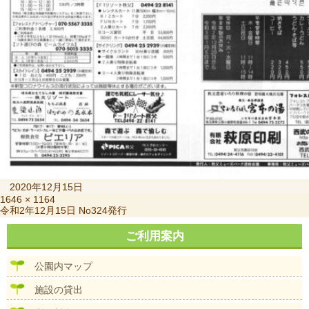
投
2020年12月15日
稿
フ
1646 × 1164
投
令和2年12月15日 No324発行
日:
ル
稿
サ
ナ
ご利用案内
イ
ビ
ズ
ゲ
公園内マップ
ー
シ
施設の貸出
ョ