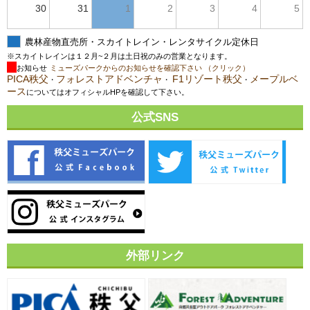
30
31
1
2
3
4
5
農林産物直売所・スカイトレイン・レンタサイクル定休日
※スカイトレインは１２月~２月は土日祝のみの営業となります。
お知らせ
ミューズパークからのお知らせを確認下さい （クリック）
PICA秩父
フォレストアドベンチャ
F1リゾート秩父
メープルベ
・
・
・
ース
についてはオフィシャルHPを確認して下さい。
公式SNS
外部リンク