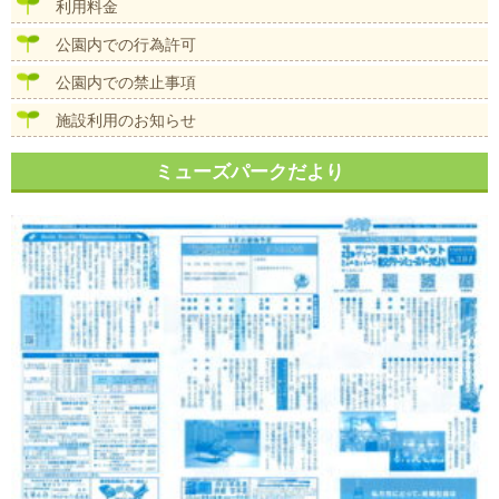
ン
利用料金
公園内での行為許可
公園内での禁止事項
施設利用のお知らせ
ミューズパークだより