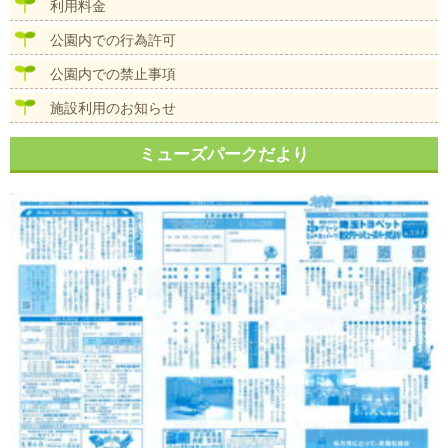
ン
利用料金
公園内での行為許可
公園内での禁止事項
施設利用のお知らせ
ミューズパークだより