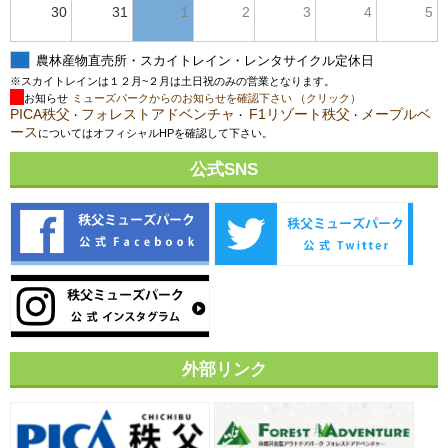
30
31
1
2
3
4
5
農林産物直売所・スカイトレイン・レンタサイクル定休日
※スカイトレインは１２月~２月は土日祝のみの営業となります。
お知らせ
ミューズパークからのお知らせを確認下さい （クリック）
PICA秩父
フォレストアドベンチャ
F1リゾート秩父
メープルベ
・
・
・
ース
についてはオフィシャルHPを確認して下さい。
公式SNS
外部リンク