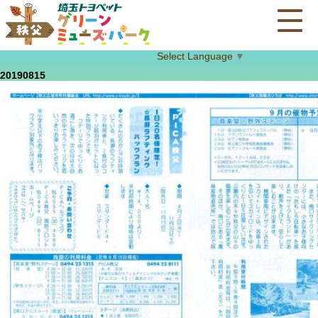
Select Language
▼
20190815