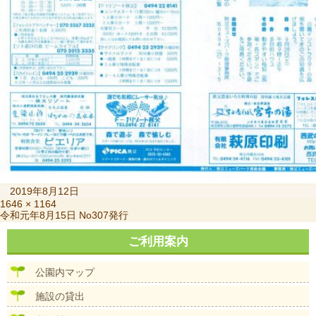
投
2019年8月12日
稿
フ
1646 × 1164
投
令和元年8月15日 No307発行
日:
ル
稿
サ
ナ
ご利用案内
イ
ビ
ズ
ゲ
公園内マップ
ー
シ
施設の貸出
ョ