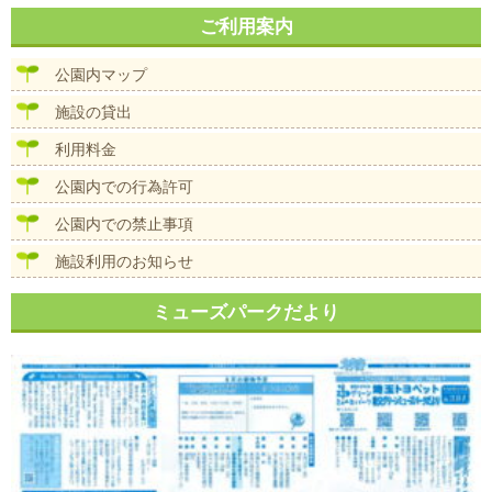
稿
ナ
ご利用案内
ビ
ゲ
公園内マップ
ー
シ
施設の貸出
ョ
ン
利用料金
公園内での行為許可
公園内での禁止事項
施設利用のお知らせ
ミューズパークだより