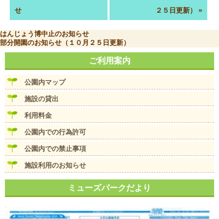
せ
２５日更新）
»
投
前
はんじょう博中止のお知らせ
稿
の
次
部分開園のお知らせ（１０月２５日更新）
ナ
投
の
ビ
稿:
投
ご利用案内
ゲ
稿:
ー
公園内マップ
シ
ョ
施設の貸出
ン
利用料金
公園内での行為許可
公園内での禁止事項
施設利用のお知らせ
ミューズパークだより