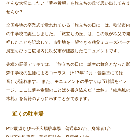
そんな大切にしたい「夢や希望」を旅立ちの丘で思い出してみま
せんか？
全国各地の卒業式で歌われている「旅立ちの日に」は、秩父市内
の中学校で誕生しました。「旅立ちの丘」は、この歌が秩父で発
祥したことを記念して、市街地を一望できる秩父ミューズパーク
展望ちびっこ広場内に秩父市が建設したモニュメントです。
先端の展望デッキでは、「旅立ちの日に」誕生の舞台となった影
森中学校の生徒によるコーラス （H17年12月：音楽堂にて録
音）が流れます。 また、モニュメントの手すりは五線譜をイメ
ージ、ここに夢や希望のことばを書き込んだ「土鈴」「絵馬風の
木札」を音符のように吊すことができます。
近くの駐車場
P12展望ちびっ子広場駐車場：普通車37台、身障者1台