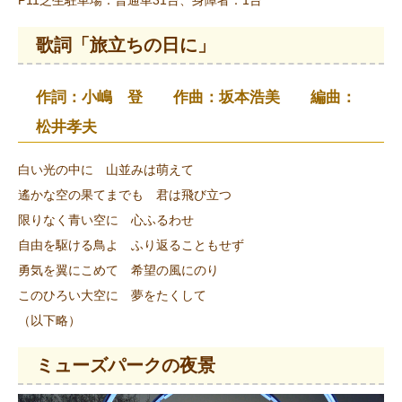
P11芝生駐車場：普通車31台、身障者：1台
歌詞「旅立ちの日に」
作詞：小嶋 登 作曲：坂本浩美 編曲：
松井孝夫
白い光の中に 山並みは萌えて
遙かな空の果てまでも 君は飛び立つ
限りなく青い空に 心ふるわせ
自由を駆ける鳥よ ふり返ることもせず
勇気を翼にこめて 希望の風にのり
このひろい大空に 夢をたくして
（以下略）
ミューズパークの夜景