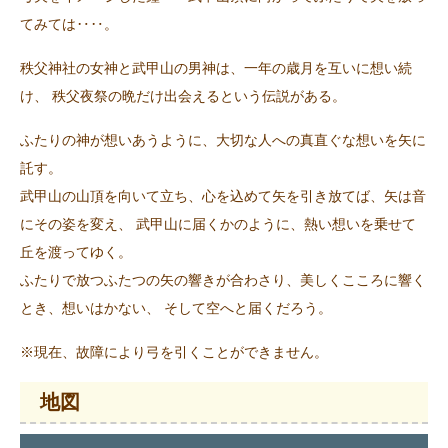
てみては‥‥。
秩父神社の女神と武甲山の男神は、一年の歳月を互いに想い続
け、 秩父夜祭の晩だけ出会えるという伝説がある。
ふたりの神が想いあうように、大切な人への真直ぐな想いを矢に
託す。
武甲山の山頂を向いて立ち、心を込めて矢を引き放てば、矢は音
にその姿を変え、 武甲山に届くかのように、熱い想いを乗せて
丘を渡ってゆく。
ふたりで放つふたつの矢の響きが合わさり、美しくこころに響く
とき、想いはかない、 そして空へと届くだろう。
※現在、故障により弓を引くことができません。
地図