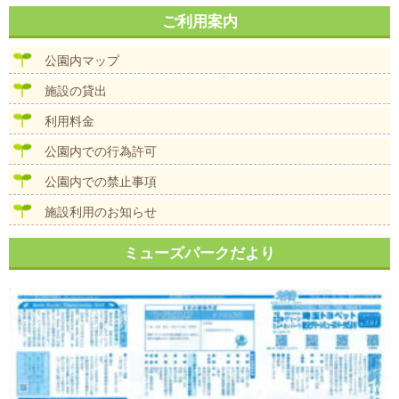
稿
ナ
ご利用案内
ビ
ゲ
公園内マップ
ー
シ
施設の貸出
ョ
ン
利用料金
公園内での行為許可
公園内での禁止事項
施設利用のお知らせ
ミューズパークだより