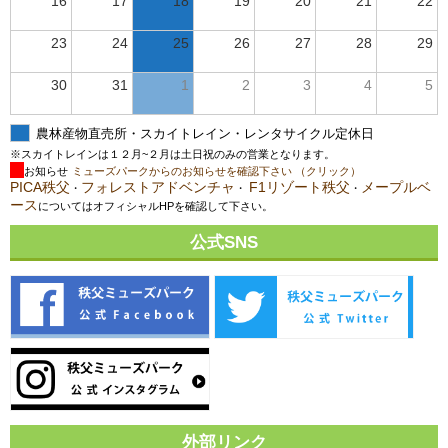
16
17
18
19
20
21
22
23
24
25
26
27
28
29
30
31
1
2
3
4
5
農林産物直売所・スカイトレイン・レンタサイクル定休日
※スカイトレインは１２月~２月は土日祝のみの営業となります。
お知らせ
ミューズパークからのお知らせを確認下さい （クリック）
PICA秩父
フォレストアドベンチャ
F1リゾート秩父
メープルベ
・
・
・
ース
についてはオフィシャルHPを確認して下さい。
公式SNS
外部リンク