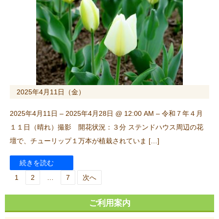
2025年4月11日（金）
2025年4月11日 – 2025年4月28日 @ 12:00 AM – 令和７年４月
１１日（晴れ）撮影 開花状況：３分 ステンドハウス周辺の花
壇で、チューリップ１万本が植栽されていま […]
続きを読む
投
1
2
…
7
次へ
稿
ご利用案内
の
ペ