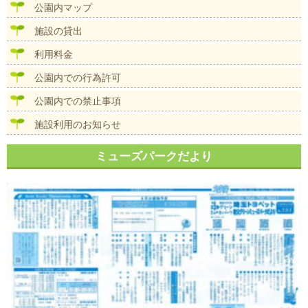
公園内マップ
ー
施設の貸出
ジ
利用料金
送
り
公園内での行為許可
公園内での禁止事項
施設利用のお知らせ
ミューズパークだより