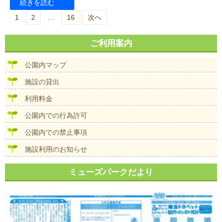
続きを読む
投
1
2
…
16
次へ
稿
ご利用案内
の
ペ
公園内マップ
ー
施設の貸出
ジ
利用料金
送
り
公園内での行為許可
公園内での禁止事項
施設利用のお知らせ
ミューズパークだより